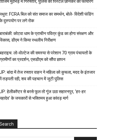
ताजिम मुठभेड़ में गिरफ्तार, पुलिस की पिस्टल छीनकर की फायरिंग
मथुरा: FCRA बिल को संत समाज का समर्थन, बोले- विदेशी फंडिंग
के दुरुपयोग पर लगे रोक
बाराबंकी: कोटवा धाम के प्राचीन पवित्र कुंड का होगा संरक्षण और
विकास, डीएम ने किया स्थलीय निरीक्षण
बहराइच: लो-वोल्टेज की समस्या से परेशान 70 ग्राम पंचायतों के
ग्रामीणों का प्रदर्शन, एसडीएम को सौंपा ज्ञापन
UP: बांदा में तेज रफ्तार वाहन ने महिला को कुचला, मदद के इंतजार
में तड़पती रही, शव की पहचान में जुटी पुलिस
UP: हेलीकॉप्टर से बरसे फूल तो गूंज उठा सहारनपुर, ‘हर-हर
महादेव’ के जयकारों से भक्तिमय हुआ कांवड़ मार्ग
Search