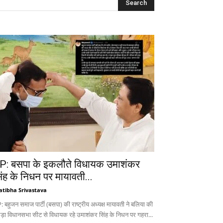
P: बसपा के इकलौते विधायक उमाशंकर
िंह के निधन पर मायावती...
atibha Srivastava
 बहुजन समाज पार्टी (बसपा) की राष्ट्रीय अध्यक्ष मायावती ने बलिया की
ड़ा विधानसभा सीट से विधायक रहे उमाशंकर सिंह के निधन पर गहरा...