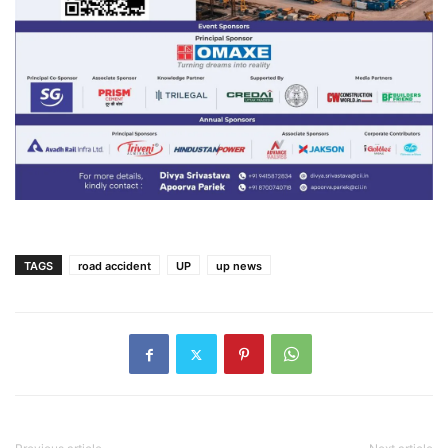
TAGS
road accident
UP
up news