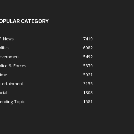
OPULAR CATEGORY
P News
17419
litics
6082
overnment
5492
lice & Forces
5379
rime
5021
ntertainment
3155
cial
1808
ending Topic
1581