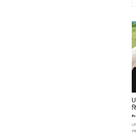
U
स
Pr
UP:
रस