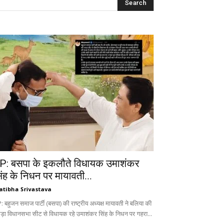
P: बसपा के इकलौते विधायक उमाशंकर
िंह के निधन पर मायावती...
atibha Srivastava
 बहुजन समाज पार्टी (बसपा) की राष्ट्रीय अध्यक्ष मायावती ने बलिया की
ड़ा विधानसभा सीट से विधायक रहे उमाशंकर सिंह के निधन पर गहरा...