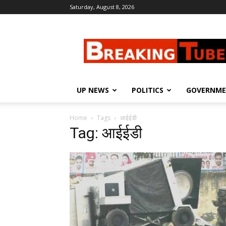
Saturday, August 8, 2026
Breaking
Tube
UP NEWS
POLITICS
GOVERNM
Home
Tags
आईईडी
Tag: आईईडी