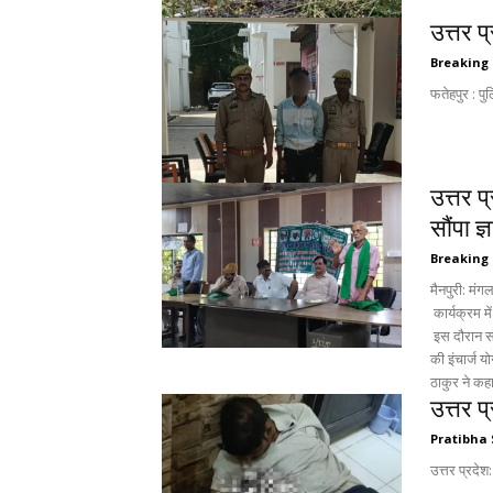
उत्तर 
Breaking
फतेहपुर : पु
उत्तर प
सौंपा ज्
Breaking
मैनपुरी: मं
कार्यक्रम में
इस दौरान सं
की इंचार्ज योगेश कुमार का स्वागत एवं 
ठाकुर ने कहा
उत्तर प
Pratibha 
उत्तर प्रदेश