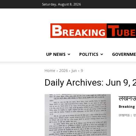
Saturday, August 8, 2026
Breaking
Tube
UP NEWS
POLITICS
GOVERNM
Home
2026
Jun
9
Daily Archives: Jun 9,
लखनऊ :
Breaking
लखनऊ। उत्तर