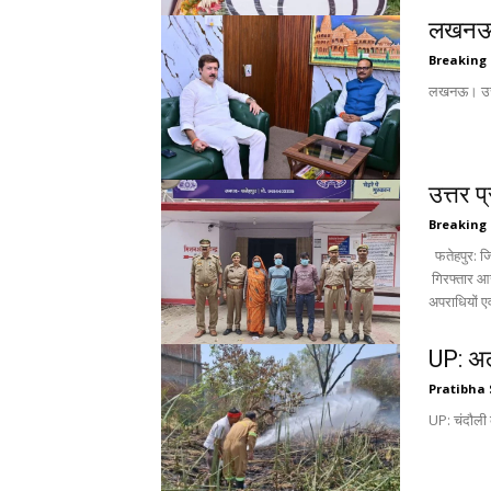
लखनऊ: 
Breaking
लखनऊ। उत्तर 
उत्तर प
Breaking
फतेहपुर: जिले की बकेवर पुलिस ने दहेज हत्या के एक गंभीर मामले में त्वरित कार्रवाई करते हुए नामजद तीन आरोपियों को घटना के 24 घंटे के भीतर गिरफ्तार कर लिया।
गिरफ्तार आरोपियो
अपराधियों एव
UP: अल
Pratibha 
UP: चंदौली 