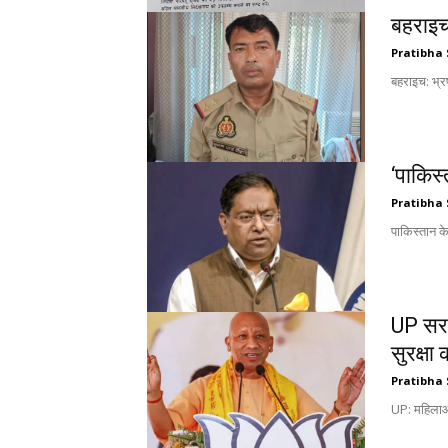
बहराइच:
Pratibha 
बहराइच: भ्रष
‘पाकिस
Pratibha 
पाकिस्तान के
UP सरक
सुरक्षा
Pratibha 
UP: महिलाओ