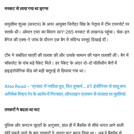
मस्कट से लाया गया था ड्रग्स
वायुसीमा शुल्क (कस्टम) के अपर आयुक्त जितेंद्र सिंह के नेतृत्व में टीम एयरपोर्ट पर
सतर्क थी। ओमान एयर का विमान WY-265 मस्कट से लखनऊ पहुंचा। चेक-इन
बैगेज की एक्स-रे जांच के दौरान एक बैग में संदिग्ध वस्तुएं दिखाई दीं।
टीम ने संबंधित यात्री की तलाश की और उसके सामान की गहन तलाशी ली। बैग में
चॉकलेट के पांच बड़े पैकेट मिले। हर पैकेट के अंदर दो-दो पॉलीथीन बैगों में
हाइड्रोपोनिक वीड को बड़ी चतुराई से छिपाया गया था।
Also Read – ‘प्रसाद’ में नशीला दूध, फिर दुष्कर्म….IIT इंजीनियर से साधु बना
अभिषेक मिश्रा रेप के आरोप में गिरफ्तार,ऑनलाइन प्रवचन से फंसाता था युवतियां!
तस्करों ने बदला था रूट
पुलिस और कस्टम सूत्रों के अनुसार, हाल ही में बैंकॉक से सीधे भारत आने वाली
खेपें पकड़े जाने के बाद तस्करों ने अपना रूट बदल लिया था। अब वे बैंकॉक से