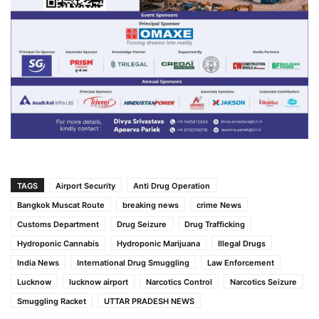
TAGS
Airport Security
Anti Drug Operation
Bangkok Muscat Route
breaking news
crime News
Customs Department
Drug Seizure
Drug Trafficking
Hydroponic Cannabis
Hydroponic Marijuana
Illegal Drugs
India News
International Drug Smuggling
Law Enforcement
Lucknow
lucknow airport
Narcotics Control
Narcotics Seizure
Smuggling Racket
UTTAR PRADESH NEWS