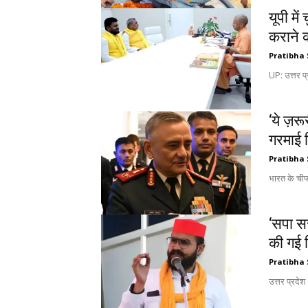
यूपी मे
कराने क
Pratibha 
UP: उत्तर प्
‘ये ज़र
गरमाई स
Pratibha 
भारत के ची
‘सपा सर
की गई 
Pratibha 
उत्तर प्रदे