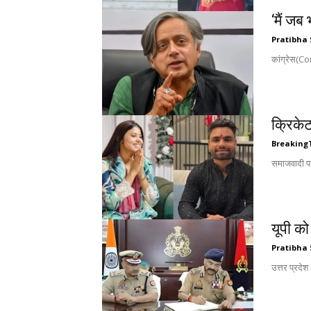
‘मैं ज
Pratibha 
कांग्रेस(Co
क्रिके
Breaking
समाजवादी पा
यूपी क
Pratibha 
उत्तर प्रद