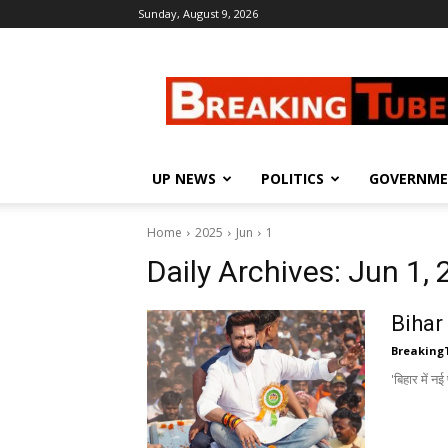
Sunday, August 9, 2026
Breaking
Tube
UP NEWS
POLITICS
GOVERNM
Home
2025
Jun
1
Daily Archives: Jun 1,
Bihar E
Breaking
'बिहार में न