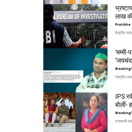
भ्रष्ट
लाख की 
Pratibha 
केंद्रीय जां
‘मम्मी-
‘जयचंद 
Breaking
राष्ट्रीय ज
IPS रवी
बोलीं- 
Breaking
राजधानी लखन