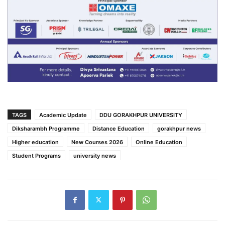
TAGS
Academic Update
DDU GORAKHPUR UNIVERSITY
Diksharambh Programme
Distance Education
gorakhpur news
Higher education
New Courses 2026
Online Education
Student Programs
university news