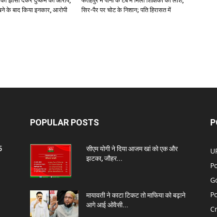
ा झांसा देकर दुष्कर्म का आरोप,
फतेहपुर में पानी के टब में मिली शिक्षिका की लाश,
े के बाद किया इनकार, आरोपी
सिर-पैर पर चोट के निशान; पति हिरासत में
POPULAR POSTS
P
5
सीएम योगी ने दिया आजम खां को एक और
U
झटका, जौहर...
Po
G
Po
मायावती ने काटा टिकट तो माफिया को बढ़ाने
आगे आई ओवैसी...
C