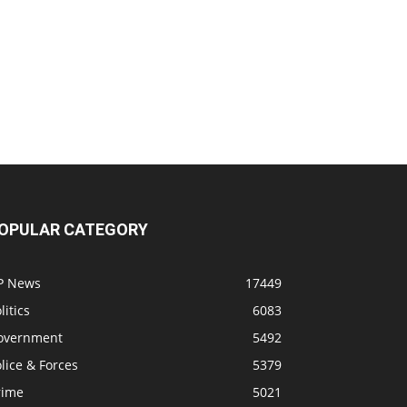
OPULAR CATEGORY
P News
17449
litics
6083
overnment
5492
lice & Forces
5379
rime
5021