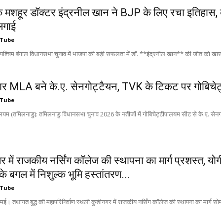
के मशहूर डॉक्टर इंद्रनील खान ने BJP के लिए रचा इतिहास, 
 लगाई
 Tube
्चिम बंगाल विधानसभा चुनाव में भाजपा की बड़ी सफलता में डॉ. **इंद्रनील खान** की जीत को खासा म
बार MLA बने के.ए. सेनगोट्टैयन, TVK के टिकट पर गोबिचेट
 Tube
ालयम (तमिलनाडु): तमिलनाडु विधानसभा चुनाव 2026 के नतीजों में गोबिचेट्टीपालयम सीट से के.ए. सेन
 में राजकीय नर्सिंग कॉलेज की स्थापना का मार्ग प्रशस्त, य
े बगल में निशुल्क भूमि हस्तांतरण...
 Tube
मई। तथागत बुद्ध की महापरिनिर्वाण स्थली कुशीनगर में राजकीय नर्सिंग कॉलेज की स्थापना का मार्ग स