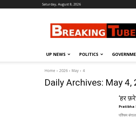
Saturday, August 8, 2026
Breaking
Tube
UP NEWS
POLITICS
GOVERNM
Home
2026
May
4
Daily Archives: May 4,
‘हर फ़र
Pratibha 
पश्चिम बंगाल