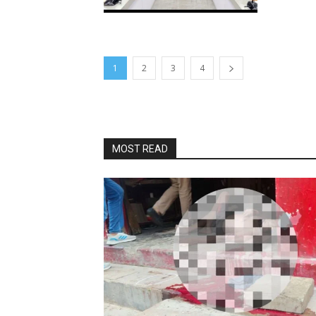
1
2
3
4
MOST READ