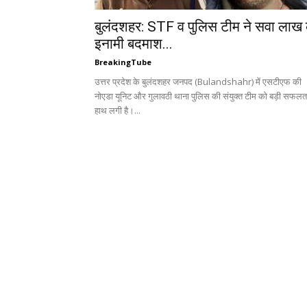
बुलंदशहर: STF व पुलिस टीम ने सवा लाख 
इनामी बदमाश...
BreakingTube
उत्तर प्रदेश के बुलंदशहर जनपद (Bulandshahr) में एसटीएफ की
नोएडा यूनिट और गुलावठी थाना पुलिस की संयुक्त टीम को बड़ी सफलत
हाथ लगी है।...