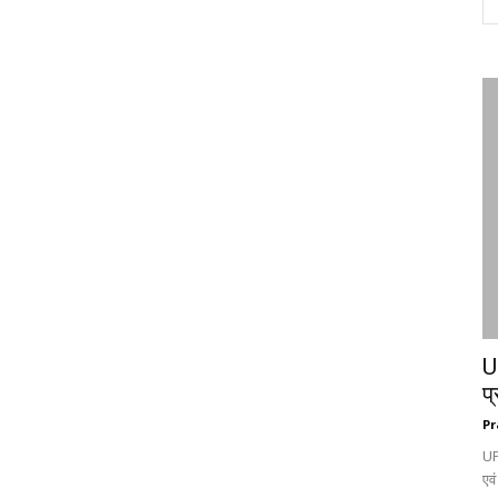
UP
प्
Pr
UP
एवं