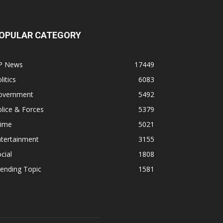
OPULAR CATEGORY
P News
17449
litics
6083
overnment
5492
lice & Forces
5379
rime
5021
ntertainment
3155
cial
1808
ending Topic
1581