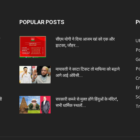
POPULAR POSTS
P
प
सीएम योगी ने दिया आजम खां को एक और
U
झटका, जौहर...
Po
G
Po
मायावती ने काटा टिकट तो माफिया को बढ़ाने
आगे आई ओवैसी...
C
E
So
नी
सरकारी कब्जे से मुक्त होंगे हिंदुओं के मंदिर!,
सभी धार्मिक स्थलों...
Tr