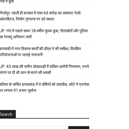
नदी में डूबा
मिर्जापुर: पहली ही बरसात में धंसा 64 करोड़ का आमघाट रेलवे
ओवरब्रिज, निर्माण गुणवत्ता पर उठे सवाल
UP: गंगा में नहाते समय 18 वर्षीय युवक डूबा, गोताखोरों और पुलिस
का रेस्क्यू अभियान जारी
बाराबंकी में नगर विकास कार्यों की डीएम ने की समीक्षा, विलंबित
परियोजनाओं पर जताई नाराजगी
UP: 43 लाख की जमीन धोखाधड़ी में वांछित आरोपी गिरफ्तार, रुपये
मांगने पर दी थी जान से मारने की धमकी
बलिया के चर्चित हत्याकांड में 9 दोषियों को उम्रकैद, कोर्ट ने प्रत्येक
पर लगाया ₹91 हजार जुर्माना
Search