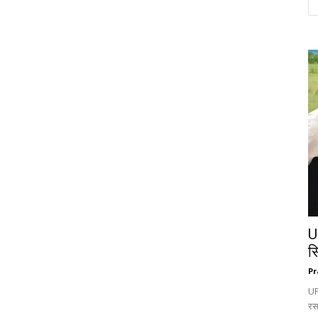
U
स
Pr
UP:
रस