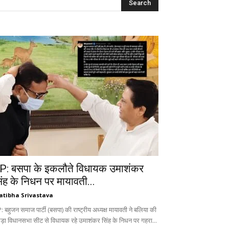
P: बसपा के इकलौते विधायक उमाशंकर
िंह के निधन पर मायावती...
atibha Srivastava
 बहुजन समाज पार्टी (बसपा) की राष्ट्रीय अध्यक्ष मायावती ने बलिया की
ड़ा विधानसभा सीट से विधायक रहे उमाशंकर सिंह के निधन पर गहरा...