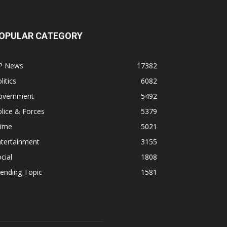
OPULAR CATEGORY
P News
17382
litics
6082
overnment
5492
lice & Forces
5379
rime
5021
ntertainment
3155
cial
1808
ending Topic
1581