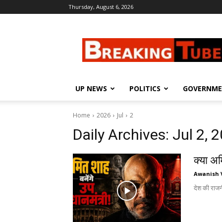
Thursday, August 6, 2026
Breaking
Tube
UP NEWS
POLITICS
GOVERNM
Home
2026
Jul
2
Daily Archives: Jul 2, 
क्या अ
Awanish 
देश की राजनी