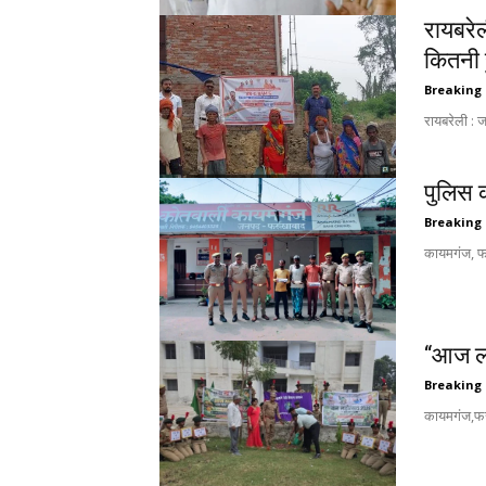
रायबरे
कितनी ह
Breaking
रायबरेली : 
पुलिस 
Breaking
कायमगंज, फर
“आज लग
Breaking
कायमगंज,फर्र