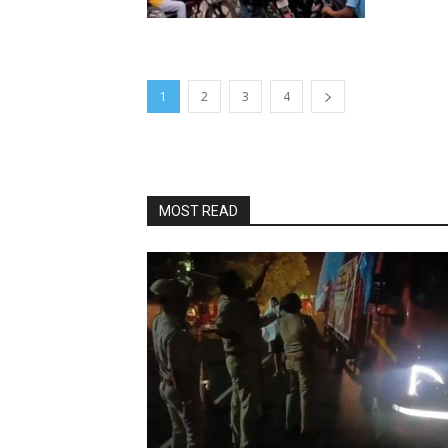
1
2
3
4
MOST READ