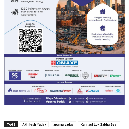
TAGS
Akhilesh Yadav
aparna yadav
Kannauj Lok Sabha Seat