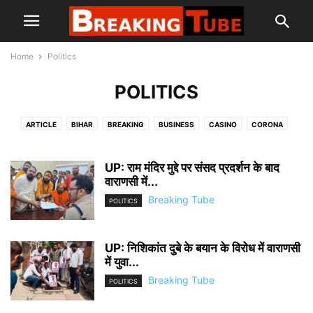
Home
Politics
POLITICS
ARTICLE
BIHAR
BREAKING
BUSINESS
CASINO
CORONA
CRIME
CRIMESENCE LAW
DELHI ELECTION
DELHI HIGH COURT
DHARMA AND ADHYATMA
EDUCATION
ENTERTAINMENT
FACT CHECK
UP: राम मंदिर मुद्दे पर संसद प्रदर्शन के बाद
GOVERNMENT
HEALTH
वाराणसी में...
INTERNATIONAL
IPL
JHARKHAND NEWS
JOBS
LIFESTYLE
LOK SABHA 2019
LOVE ZIHAD
Breaking Tube
POLITICS
MADHYAPRADESH
NATIONAL NEWS
POLICE & FORCES
POLITICS
RASHIFAL
SOCIAL
SOCIAL MEDIA
SOCIAL REVOLUTION
UP: निशिकांत दुबे के बयान के विरोध में वाराणसी
SPECIAL NEWS
SPORTS
SUPREME COURT
TECHNOLOGY
में युवा...
TRAVEL
TRENDING TOPIC
UK NEWS
UP NEWS
WEST BENGAL
Breaking Tube
POLITICS