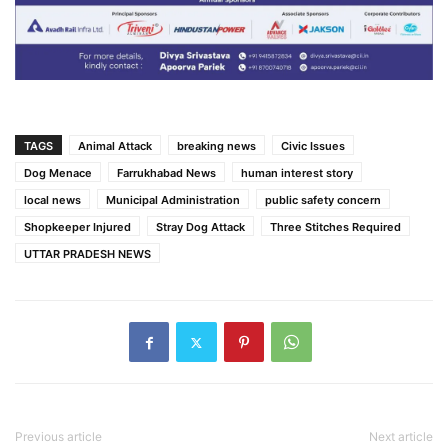
TAGS
Animal Attack
breaking news
Civic Issues
Dog Menace
Farrukhabad News
human interest story
local news
Municipal Administration
public safety concern
Shopkeeper Injured
Stray Dog Attack
Three Stitches Required
UTTAR PRADESH NEWS
Previous article
Next article