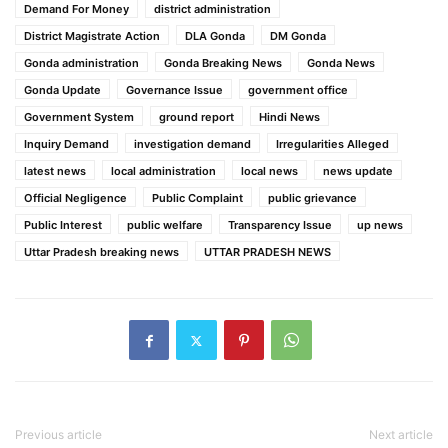
Demand For Money
district administration
District Magistrate Action
DLA Gonda
DM Gonda
Gonda administration
Gonda Breaking News
Gonda News
Gonda Update
Governance Issue
government office
Government System
ground report
Hindi News
Inquiry Demand
investigation demand
Irregularities Alleged
latest news
local administration
local news
news update
Official Negligence
Public Complaint
public grievance
Public Interest
public welfare
Transparency Issue
up news
Uttar Pradesh breaking news
UTTAR PRADESH NEWS
Previous article
Next article