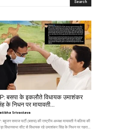
P: बसपा के इकलौते विधायक उमाशंकर
िंह के निधन पर मायावती...
atibha Srivastava
 बहुजन समाज पार्टी (बसपा) की राष्ट्रीय अध्यक्ष मायावती ने बलिया की
ड़ा विधानसभा सीट से विधायक रहे उमाशंकर सिंह के निधन पर गहरा...