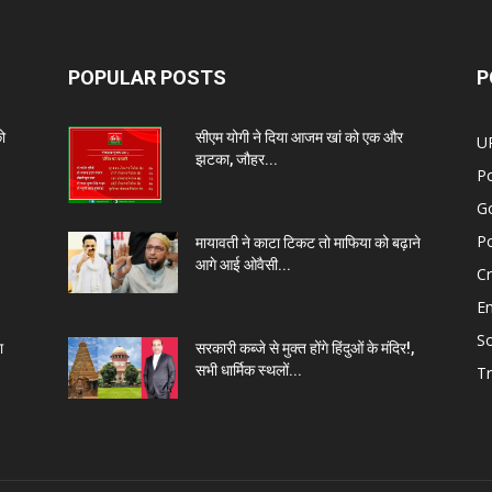
POPULAR POSTS
P
को
सीएम योगी ने दिया आजम खां को एक और
U
झटका, जौहर...
Po
G
Po
मायावती ने काटा टिकट तो माफिया को बढ़ाने
आगे आई ओवैसी...
C
E
So
ा
सरकारी कब्जे से मुक्त होंगे हिंदुओं के मंदिर!,
सभी धार्मिक स्थलों...
Tr