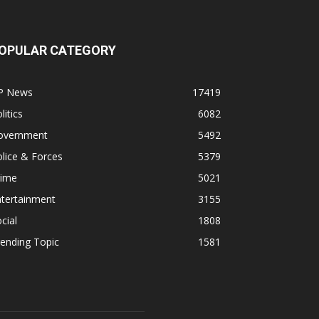
OPULAR CATEGORY
P News
17419
litics
6082
overnment
5492
lice & Forces
5379
rime
5021
ntertainment
3155
cial
1808
ending Topic
1581