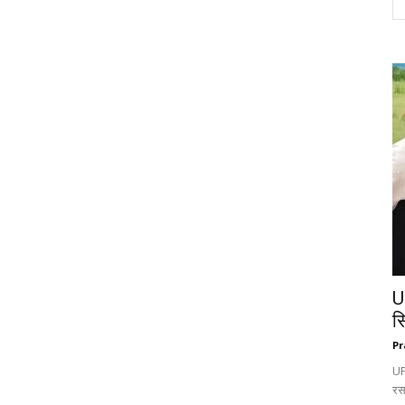
U
स
Pr
UP:
रस