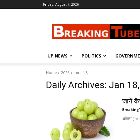
Friday, August 7, 2026
Breaking
Tube
UP NEWS
POLITICS
GOVERNM
Home
2025
Jan
18
Daily Archives: Jan 18
जानें क
Breaking
आंवला (Indi