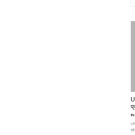
UP
प्
Pr
UP
एवं