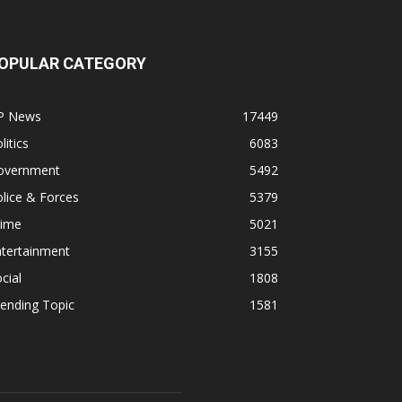
OPULAR CATEGORY
P News
17449
litics
6083
overnment
5492
lice & Forces
5379
rime
5021
ntertainment
3155
cial
1808
ending Topic
1581