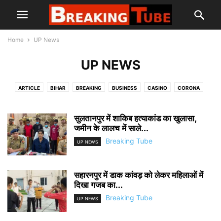
Home
UP News
UP NEWS
ARTICLE
BIHAR
BREAKING
BUSINESS
CASINO
CORONA
CRIME
CRIMESENCE LAW
DELHI ELECTION
DELHI HIGH COURT
DHARMA AND ADHYATMA
EDUCATION
ENTERTAINMENT
FACT CHECK
सुलतानपुर में शाकिब हत्याकांड का खुलासा,
GOVERNMENT
HEALTH
जमीन के लालच में साले...
INTERNATIONAL
IPL
JHARKHAND NEWS
JOBS
LIFESTYLE
LOK SABHA 2019
LOVE ZIHAD
Breaking Tube
UP NEWS
MADHYAPRADESH
NATIONAL NEWS
POLICE & FORCES
POLITICS
RASHIFAL
SOCIAL
SOCIAL MEDIA
SOCIAL REVOLUTION
सहारनपुर में डाक कांवड़ को लेकर महिलाओं में
SPECIAL NEWS
SPORTS
SUPREME COURT
TECHNOLOGY
दिखा गजब का...
TRAVEL
TRENDING TOPIC
UK NEWS
UP NEWS
WEST BENGAL
Breaking Tube
UP NEWS