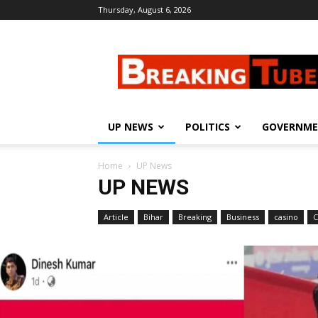
Thursday, August 6, 2026
Breaking
Tube
UP NEWS
POLITICS
GOVERNM
Home
UP News
UP NEWS
Article
Bihar
Breaking
Business
casino
C