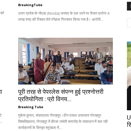
BreakingTube
 को
उत्तर प्रदेश के नोएडा (Noida) जनपद के एक थाने पर तैनात दारोगा 4
लाख रुपए की रिश्वत लेते रंगेहाथ गिरफ्तार किया गया है। आरोपी...
ा
पूरी तरह से पेपरलेस संपन्न हुई प्रश्नोत्तरी
प्रतियोगिता : प्रो विनय...
Breaking Tube
े
मुकेश कुमार, संवाददाता गोरखपुर।दीन दयाल उपाध्याय गोरखपुर
U
..
विश्वविद्यालय, गोरखपुर में हीरक जयंती समारोह के तत्वाधान में चल रही
स
कार्यक्रमों के विस्तृत श्रृंखला में...