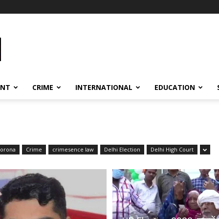
ENT
CRIME
INTERNATIONAL
EDUCATION
orona
Crime
crimesence law
Delhi Election
Delhi High Court