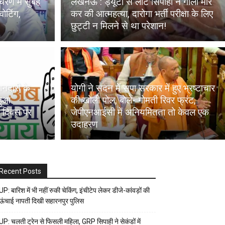
रण में सुबह
लखनऊ : ड्यूटी से लौटे सिपाही ने गोली मार
ोटिंग,
कर की आत्महत्या, दारोगा भर्ती परीक्षा के लिए
छुट्टी न मिलने से था परेशान!
ानदारी के
योगी ने सदन में सपा सरकार में हुए भ्रष्टाचार
 हुआ
की खोली पोल, बोले- गोमती रिवर फ्रंट,
ा दिवस पर
जेपीएनआईसी में अनियमितता तो केवल एक
उदाहरण
Recent Posts
UP: बारिश में भी नहीं रुकी चेकिंग, इंचीटेप लेकर डीजे-कांवड़ों की
ऊंचाई नापती दिखी सहारनपुर पुलिस
UP: चलती ट्रेन से फिसली महिला, GRP सिपाही ने सेकंडों में