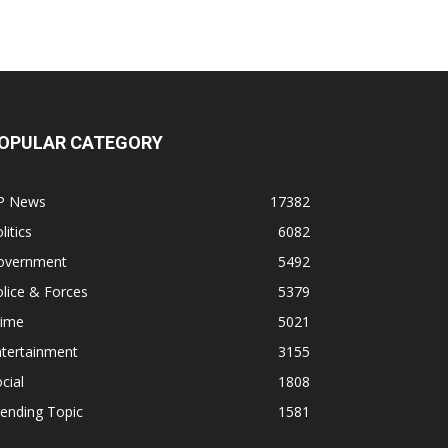
OPULAR CATEGORY
P News
17382
litics
6082
overnment
5492
lice & Forces
5379
rime
5021
ntertainment
3155
cial
1808
ending Topic
1581