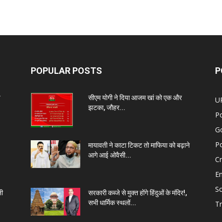
POPULAR POSTS
P
प
सीएम योगी ने दिया आजम खां को एक और
U
झटका, जौहर...
Po
G
Po
मायावती ने काटा टिकट तो माफिया को बढ़ाने
आगे आई ओवैसी...
C
E
So
नी
सरकारी कब्जे से मुक्त होंगे हिंदुओं के मंदिर!,
सभी धार्मिक स्थलों...
Tr